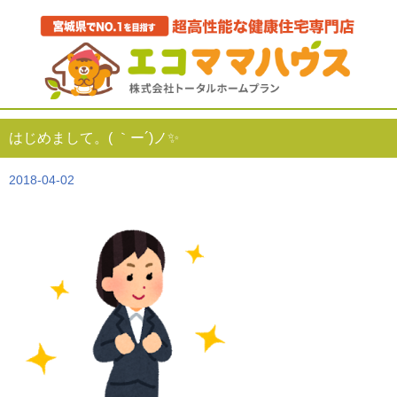
はじめまして。( ｀ー´)ノ✨
2018-04-02