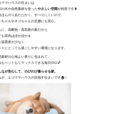
コママハウスの住まいは、
垢の木や自然素材を使った
やさしい空間
が特長です🌲
はほんのりあたたかく、すべりにくいので、
ンちゃんやネコちゃんの足腰にも安心。
らに、高断熱・高気密の家だから
でも室内はぽかぽか☀️
な温度差が少なく、
ットにとっても過ごしやすい環境になります。
然素材の心地よい香りに包まれて、
族もペットもリラックスできる毎日🐶🐱💕
んなが安心して、のびのび暮らせる家。
れが、エコママハウスの目指す住まいです🏠✨