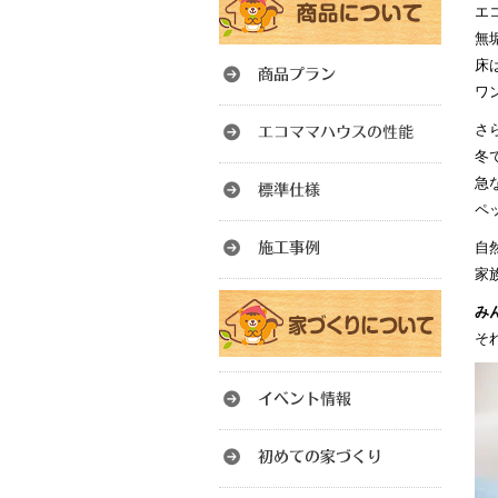
エ
無
床
ワ
さ
冬
急
ペ
自
家
み
そ