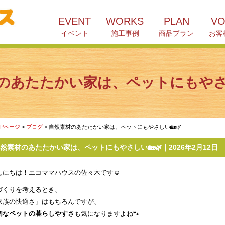
EVENT
WORKS
PLAN
VO
イベント
施工事例
商品プラン
お客
のあたたかい家は、ペットにもやさし
OPページ
>
ブログ
> 自然素材のあたたかい家は、ペットにもやさしい🏡🌿
然素材のあたたかい家は、ペットにもやさしい🏡🌿｜2026年2月12日
んにちは！エコママハウスの佐々木です☺
づくりを考えるとき、
家族の快適さ」はもちろんですが、
切なペットの暮らしやすさ
も気になりますよね🐾