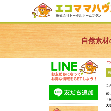
自然素材
T
自
こ
家
「
大