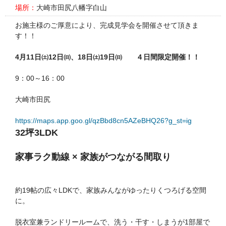
場所：
大崎市田尻八幡字白山
お施主様のご厚意により、完成見学会を開催させて頂きま
す！！
4月11日㈯12日㈰、18日㈯19日㈰ ４日間限定開催！！
9：00～16：00
大崎市田尻
https://maps.app.goo.gl/qzBbd8cn5AZeBHQ26?g_st=ig
32坪3LDK
家事ラク動線 × 家族がつながる間取り
約19帖の広々LDKで、家族みんながゆったりくつろげる空間
に。
脱衣室兼ランドリールームで、洗う・干す・しまうが1部屋で