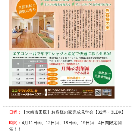
日程：
【大崎市田尻】お客様の家完成見学会【32坪・3LDK】
時間：
4月11日㈯、12日㈰、18日㈯、19日㈰ 4日間限定開
催！！