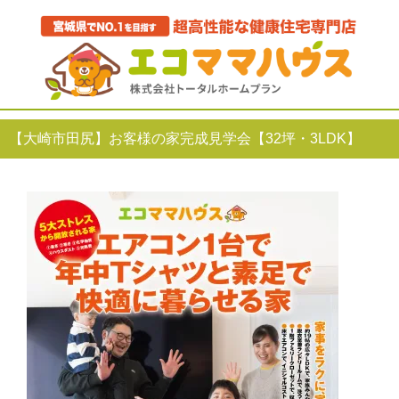
【大崎市田尻】お客様の家完成見学会【32坪・3LDK】