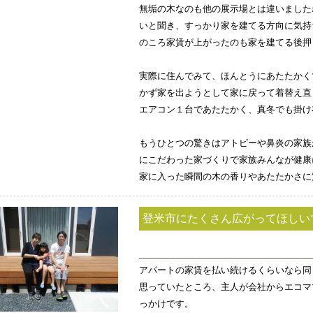
無垢の木なのも他の展示場とは違いました
いと聞き、すっかり家を建てる方向に気持
のころ家賃が上がったのも家を建てる後押
実際に住んでみて、ほんとうにあたたかく
かず家を出ようとして家に戻って着替え直
エアコン１台であたたかく、真冬でも掛け
もうひとつの驚きはアトピーや鼻炎の家族
にこだわった家づくりで家族みんなが健康
家に入った瞬間の木の香りやあたたかさに
登米市にたくさん広がってほしい
アパートの家賃を払い続けるくらいなら同
思っていたところ、主人が会社からエコマ
っかけです。