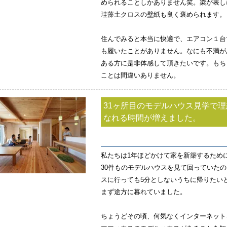
められることしかありません笑。梁が表し
珪藻土クロスの壁紙も良く褒められます。
住んでみると本当に快適で、エアコン１台
も履いたことがありません。なにも不満が
ある方に是非体感して頂きたいです。もち
ことは間違いありません。
31ヶ所目のモデルハウス見学で
なれる時間が増えました。
私たちは1年ほどかけて家を新築するため
30件ものモデルハウスを見て回っていたの
スに行っても5分としないうちに帰りたい
まず途方に暮れていました。
ちょうどその頃、何気なくインターネット