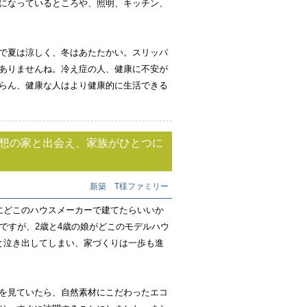
になっているところや、照明、キッチン、
で夏は涼しく、冬はあたたかい。スリッパ
ありませんね。冷え症の人、健康に不安が
らん、健康な人はより健康的に生活できる
理想の家と出会え、家族がひとつに
新築 T様ファミリー
にどこのハウスメーカーで建てたらいいか
ですが、2歳と4歳の娘がどこのモデルハウ
と泣き出してしまい、家づくりは一歩も進
を見ていたら、自然素材にこだわったエコ