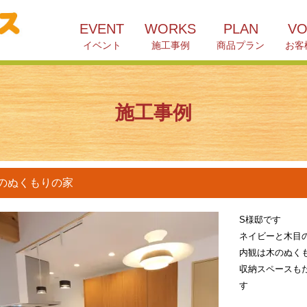
EVENT
WORKS
PLAN
VO
イベント
施工事例
商品プラン
お客
施工事例
のぬくもりの家
S様邸です
ネイビーと木目
内観は木のぬく
収納スペースも
す